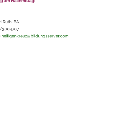
g am Nachmittag:
 Ruth, BA
4/3004707
s.heiligenkreuz@bildungsserver.com