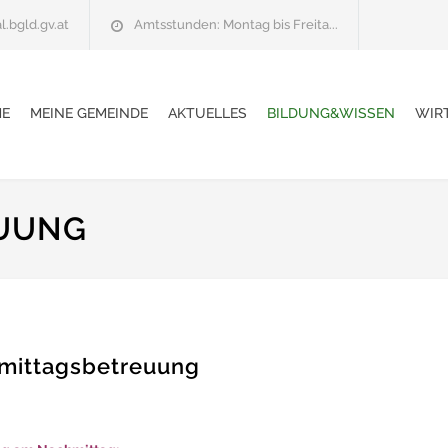
l.bgld.gv.at
Amtsstunden: Montag bis Freita...
E
MEINE GEMEINDE
AKTUELLES
BILDUNG&WISSEN
WIR
UUNG
mittagsbetreuung