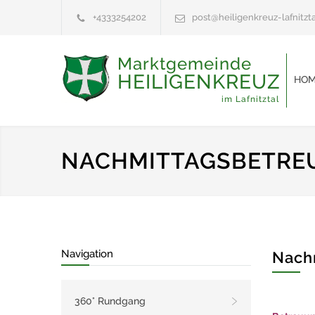
+4333254202
post@heiligenkreuz-lafnitzta
Marktgemeinde
HEILIGENKREUZ
HOM
im Lafnitztal
NACHMITTAGSBETRE
Navigation
Nach
360° Rundgang