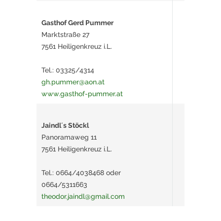
Gasthof Gerd Pummer
Marktstraße 27
7561 Heiligenkreuz i.L.
Tel.: 03325/4314
gh.pummer@aon.at
www.gasthof-pummer.at
Jaindl´s Stöckl
Panoramaweg 11
7561 Heiligenkreuz i.L.
Tel.: 0664/4038468 oder
0664/5311663
theodor.jaindl@gmail.com