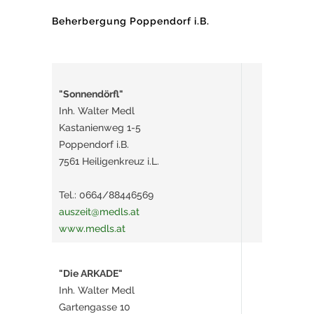
Beherbergung Poppendorf i.B.
"Sonnendörfl"
Inh. Walter Medl
Kastanienweg 1-5
Poppendorf i.B.
7561 Heiligenkreuz i.L.
Tel.: 0664/88446569
auszeit@medls.at
www.medls.at
"Die ARKADE"
Inh. Walter Medl
Gartengasse 10