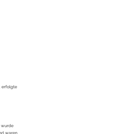
t erfolgte
n wurde
nd waren