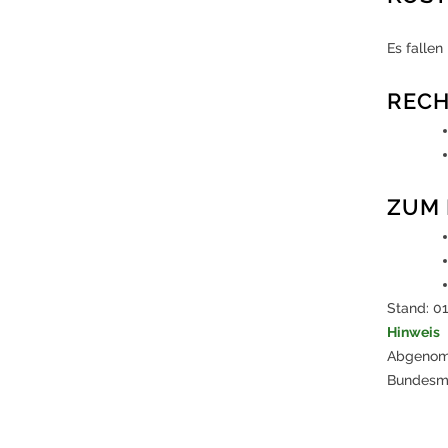
Es fallen
REC
ZUM
Stand: 01
Hinweis
Abgenom
Bundesmi