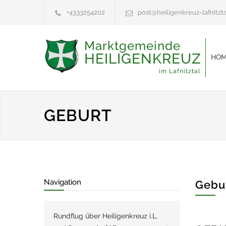
+4333254202
post@heiligenkreuz-lafnitzta
Marktgemeinde
HEILIGENKREUZ
HOM
im Lafnitztal
GEBURT
Navigation
Gebu
Rundflug über Heiligenkreuz i.L.