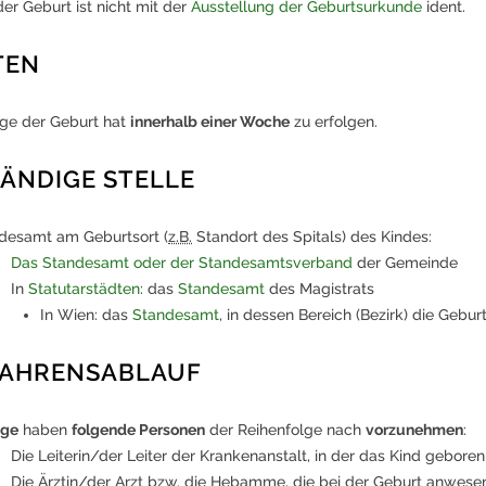
er Geburt ist nicht mit der
Ausstellung der Geburtsurkunde
ident.
TEN
ige der Geburt hat
innerhalb einer Woche
zu erfolgen.
ÄNDIGE STELLE
desamt am Geburtsort (
z.B.
Standort des Spitals) des Kindes:
Das Standesamt oder der Standesamtsverband
der Gemeinde
In
Statutarstädten
: das
Standesamt
des Magistrats
In Wien: das
Standesamt
, in dessen Bereich (Bezirk) die Gebur
FAHRENSABLAUF
ige
haben
folgende Personen
der Reihenfolge nach
vorzunehmen
:
Die Leiterin/der Leiter der Krankenanstalt, in der das Kind gebore
Die Ärztin/der Arzt
bzw.
die Hebamme, die bei der Geburt anwese