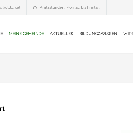
l.bgld.gv.at
Amtsstunden: Montag bis Freita...
E
MEINE GEMEINDE
AKTUELLES
BILDUNG&WISSEN
WIR
rt