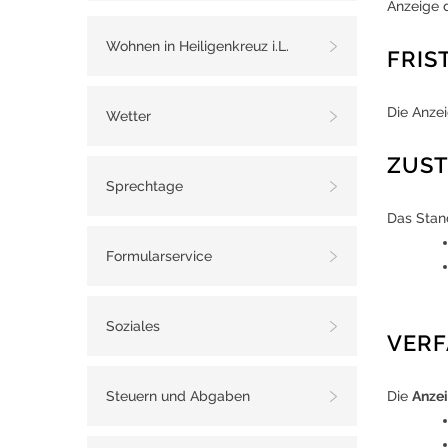
Anzeige d
Wohnen in Heiligenkreuz i.L.
FRIS
Die Anze
Wetter
ZUST
Sprechtage
Das Stan
Formularservice
Soziales
VER
Steuern und Abgaben
Die
Anze