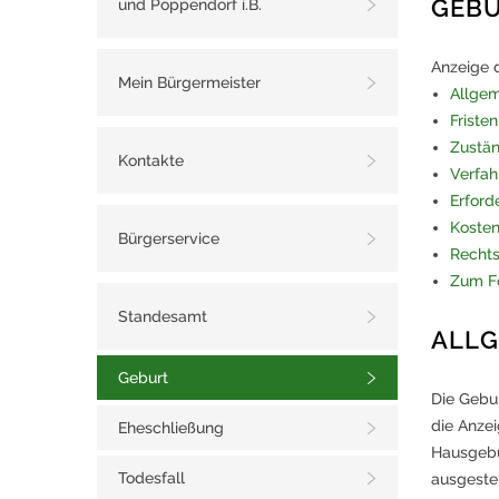
GEBU
und Poppendorf i.B.
Anzeige 
Mein Bürgermeister
Allgem
Fristen
Zustän
Kontakte
Verfah
Erford
Koste
Bürgerservice
Recht
Zum F
Standesamt
ALLG
Geburt
Die Gebu
die Anzei
Eheschließung
Hausgebu
Todesfall
ausgeste