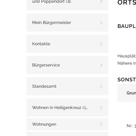
ORTS
und Poppendorf i.B.
Mein Bürgermeister
BAUPL
Kontakte
Hausplät
Nähere In
Bürgerservice
SONST
Standesamt
Gru
Wohnen in Heiligenkreuz i.L.
Wohnungen
Nr.: