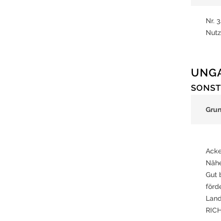
Nr. 
Nutz
UNG
SONST
Gru
Acke
Nähe
Gut 
förd
Land
RICH