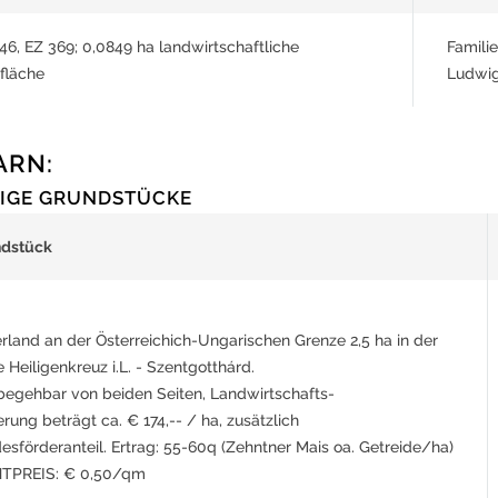
346, EZ 369; 0,0849 ha landwirtschaftliche
Famili
fläche
Ludwi
ARN:
IGE GRUNDSTÜCKE
ndstück
rland an der Österreichich-Ungarischen Grenze 2,5 ha in der
 Heiligenkreuz i.L. - Szentgotthárd.
begehbar von beiden Seiten, Landwirtschafts-
erung beträgt ca. € 174,-- / ha, zusätzlich
esförderanteil. Ertrag: 55-60q (Zehntner Mais oa. Getreide/ha)
TPREIS: € 0,50/qm