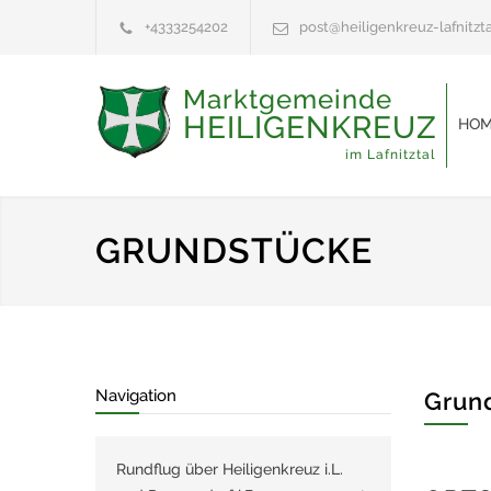
+4333254202
post@heiligenkreuz-lafnitzta
Marktgemeinde
HEILIGENKREUZ
HOM
im Lafnitztal
GRUNDSTÜCKE
Navigation
Grun
Rundflug über Heiligenkreuz i.L.