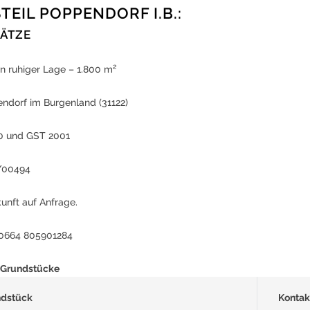
TEIL POPPENDORF I.B.:
ÄTZE
n ruhiger Lage – 1.800 m²
ndorf im Burgenland (31122)
0 und GST 2001
/00494
unft auf Anfrage.
 0664 805901284
 Grundstücke
ndstück
Kontak