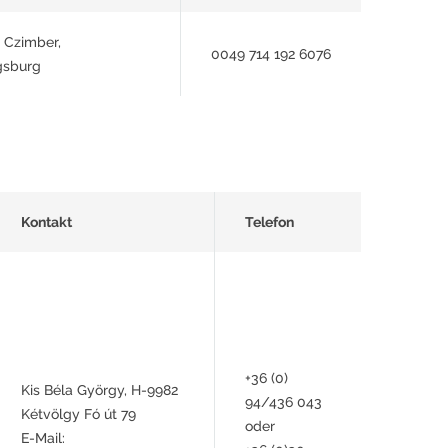
e Czimber,
0049 714 192 6076
gsburg
Kontakt
Telefon
+36 (0)
Kis Béla György, H-9982
94/436 043
Kétvölgy Fó út 79
oder
E-Mail: