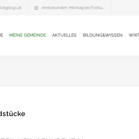
l.bgld.gv.at
Amtsstunden: Montag bis Freita...
E
MEINE GEMEINDE
AKTUELLES
BILDUNG&WISSEN
WIR
dstücke