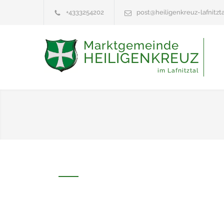
+4333254202
post@heiligenkreuz-lafnitzta
Marktgemeinde
HEILIGENKREUZ
im Lafnitztal